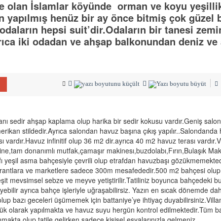
 olan İslamlar köyünde orman ve koyu yeşillik
 yapılmış henüz bir ay önce bitmiş çok güzel b
odaların hepsi suit’dir.Odaların bir tanesi zemi
.ayrıca iki odadan ve ahşap balkonundan deniz ve
anı sedir ahşap kaplama olup harika bir sedir kokusu vardır.Geniş salo
rikan stildedir.Ayrıca salondan havuz başına çıkış yapılır..Salondanda
 vardır.Havuz infinitif olup 36 m2 dir.ayrıca 40 m2 havuz terası vardır.V
ne,tam donanımlı mutfak,çamaşır makinesı,buzdolabı,Fırın,Bulaşık Mak
rafı yeşil asma bahçesiyle çevrili olup etrafdan havuzbaşı gözükmemekte
rantlara ve marketlere sadece 300m mesafededir.500 m2 bahçesi olup
it mevsimsel sebze ve meyve yetiştirilir.Tatiliniz boyunca bahçedeki b
ebilir ayrıca bahçe işleriyle uğraşabilirsiz. Yazın en sıcak dönemde dahi
lup bazı geceleri üşümemek için battaniye’ye ihtiyaç duyabilirsiniz.Villa
ük olarak yapılmakta ve havuz suyu hergün kontrol edilmektedir.Tüm b
unmakta olup tatile gelirken sadece kişisel eşyalarınızla gelmeniz