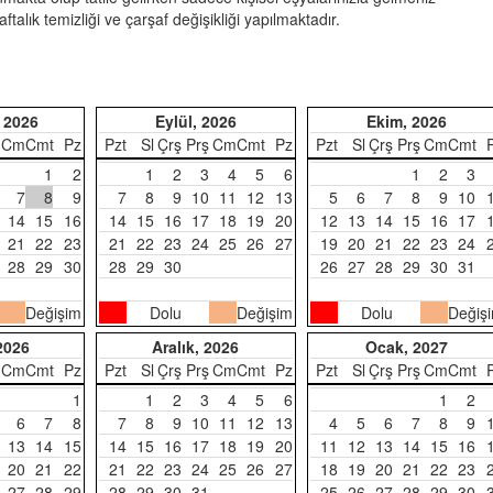
haftalık temizliği ve çarşaf değişikliği yapılmaktadır.
 2026
Eylül, 2026
Ekim, 2026
Cm
Cmt
Pz
Pzt
Sl
Çrş
Prş
Cm
Cmt
Pz
Pzt
Sl
Çrş
Prş
Cm
Cmt
1
2
1
2
3
4
5
6
1
2
3
7
8
9
7
8
9
10
11
12
13
5
6
7
8
9
10
14
15
16
14
15
16
17
18
19
20
12
13
14
15
16
17
21
22
23
21
22
23
24
25
26
27
19
20
21
22
23
24
28
29
30
28
29
30
26
27
28
29
30
31
Değişim
Dolu
Değişim
Dolu
Değiş
2026
Aralık, 2026
Ocak, 2027
Cm
Cmt
Pz
Pzt
Sl
Çrş
Prş
Cm
Cmt
Pz
Pzt
Sl
Çrş
Prş
Cm
Cmt
1
1
2
3
4
5
6
1
2
6
7
8
7
8
9
10
11
12
13
4
5
6
7
8
9
13
14
15
14
15
16
17
18
19
20
11
12
13
14
15
16
20
21
22
21
22
23
24
25
26
27
18
19
20
21
22
23
27
28
29
28
29
30
31
25
26
27
28
29
30