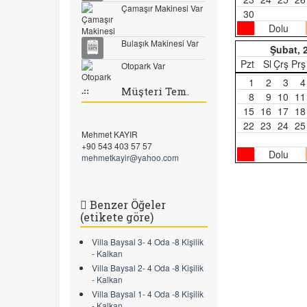
Çamaşır Makinesi Var
30
Dolu
Bulaşık Makinesi Var
Şubat, 
Pzt
Sl
Çrş
Prş
Otopark Var
1
2
3
4
.::
Müşteri Tem.
8
9
10
11
15
16
17
18
22
23
24
25
Mehmet KAYIR
+90 543 403 57 57
Dolu
mehmetkayir@yahoo.com
Benzer Öğeler
(etikete göre)
Villa Baysal 3- 4 Oda -8 Kişilik
- Kalkan
Villa Baysal 2- 4 Oda -8 Kişilik
- Kalkan
Villa Baysal 1- 4 Oda -8 Kişilik
- Kalkan