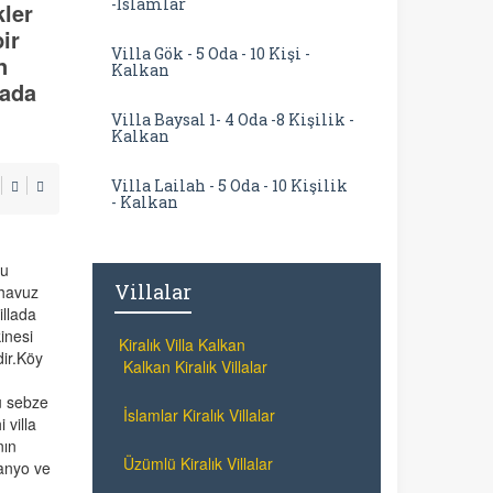
-İslamlar
ler
ir
Villa Gök - 5 Oda - 10 Kişi -
n
Kalkan
 ada
Villa Baysal 1- 4 Oda -8 Kişilik -
Kalkan
Villa Lailah - 5 Oda - 10 Kişilik
- Kalkan
nu
Villalar
 havuz
illada
inesi
Kiralık Villa Kalkan
dir.Köy
Kalkan Kiralık Villalar
u sebze
İslamlar Kiralık Villalar
 villa
nın
Üzümlü Kiralık Villalar
anyo ve