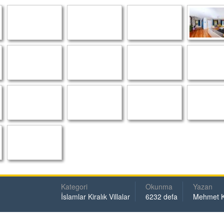
Kategori
Okunma
Yazan
İslamlar Kiralık Villalar
6232 defa
Mehmet 