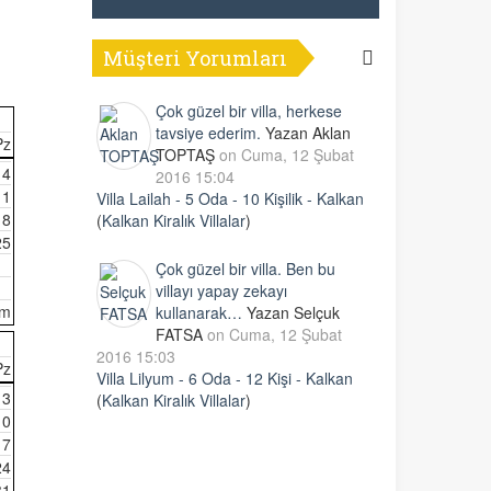
Müşteri Yorumları
Çok güzel bir villa, herkese
tavsiye ederim.
Yazan Aklan
Pz
TOPTAŞ
on Cuma, 12 Şubat
4
2016 15:04
11
Villa Lailah - 5 Oda - 10 Kişilik - Kalkan
18
(
Kalkan Kiralık Villalar
)
25
Çok güzel bir villa. Ben bu
villayı yapay zekayı
im
kullanarak…
Yazan Selçuk
FATSA
on Cuma, 12 Şubat
2016 15:03
Pz
Villa Lilyum - 6 Oda - 12 Kişi - Kalkan
3
(
Kalkan Kiralık Villalar
)
10
17
24
31