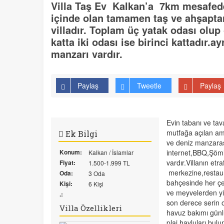
Villa Taş Ev Kalkan’a 7km mesafede
içinde olan tamamen taş ve ahşaptan
villadır. Toplam üç yatak odası olup 
katta iki odası ise birinci kattadır
manzarı vardır.
Paylaş
Tweetle
Paylaş
Evin tabanı ve tav
mutfağa açılan ame
Ek Bilgi
ve deniz manzarası
Konum:
internet,BBQ,Şömi
Kalkan / İslamlar
vardır.Villanın et
Fiyat:
1.500-1.999 TL
merkezine,restau
Oda:
3 Oda
bahçesinde her çeş
Kişi:
6 Kişi
ve meyvelerden yiy
.:
son derece serin o
Villa Özellikleri
havuz bakımı günl
plaj havluları bul