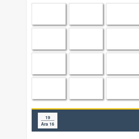
19
Ara 16