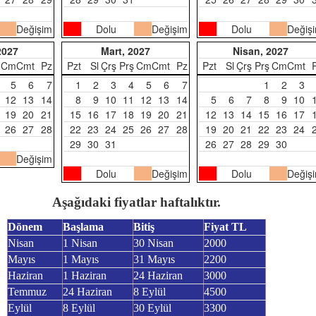
Değişim
Dolu
Değişim
Dolu
Değiş
2027
Mart, 2027
Nisan, 2027
Cm
Cmt
Pz
Pzt
Sl
Çrş
Prş
Cm
Cmt
Pz
Pzt
Sl
Çrş
Prş
Cm
Cmt
5
6
7
1
2
3
4
5
6
7
1
2
3
12
13
14
8
9
10
11
12
13
14
5
6
7
8
9
10
19
20
21
15
16
17
18
19
20
21
12
13
14
15
16
17
26
27
28
22
23
24
25
26
27
28
19
20
21
22
23
24
29
30
31
26
27
28
29
30
Değişim
Dolu
Değişim
Dolu
Değiş
Aşağıdaki fiyatlar haftalıktır.
Dönem
Başlama
Bitiş
Fiyat TL
Nisan
1 Nisan
30 Nisan
2000
Mayıs
1 Mayıs
31 Mayıs
2200
Haziran
1 Haziran
24 Haziran
3000
Temmuz
24 Haziran
8 Eylül
4500
Eylül
8 Eylül
30 Eylül
3300