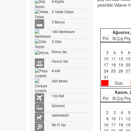
6 Kişilik
yeterlidir.Villanın 
3 Yatak Odası
3 Banyo
180 Metrekare
Ağustos,
Pzt
Sl
Çrş
Prş
3 Oda
Klima Var
3
4
5
6
10
11
12
13
Havuz Var
17
18
19
20
24
25
26
27
8 KM
31
300 Metre
Dolu
Kasım, 
130 KM
Pzt
Sl
Çrş
Prş
İçilemez
2
3
4
5
Getirilebilir
9
10
11
12
16
17
18
19
Wi-Fi Var
23
24
25
26