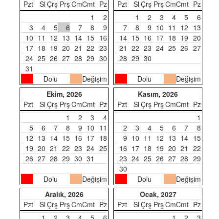
Pzt
Sl
Çrş
Prş
Cm
Cmt
Pz
Pzt
Sl
Çrş
Prş
Cm
Cmt
Pz
1
2
1
2
3
4
5
6
3
4
5
6
7
8
9
7
8
9
10
11
12
13
10
11
12
13
14
15
16
14
15
16
17
18
19
20
17
18
19
20
21
22
23
21
22
23
24
25
26
27
24
25
26
27
28
29
30
28
29
30
31
Dolu
Değişim
Dolu
Değişim
Ekim, 2026
Kasım, 2026
Pzt
Sl
Çrş
Prş
Cm
Cmt
Pz
Pzt
Sl
Çrş
Prş
Cm
Cmt
Pz
1
2
3
4
1
5
6
7
8
9
10
11
2
3
4
5
6
7
8
12
13
14
15
16
17
18
9
10
11
12
13
14
15
19
20
21
22
23
24
25
16
17
18
19
20
21
22
26
27
28
29
30
31
23
24
25
26
27
28
29
30
Dolu
Değişim
Dolu
Değişim
Aralık, 2026
Ocak, 2027
Pzt
Sl
Çrş
Prş
Cm
Cmt
Pz
Pzt
Sl
Çrş
Prş
Cm
Cmt
Pz
1
2
3
4
5
6
1
2
3