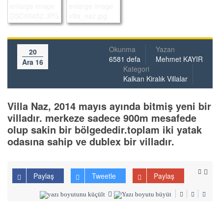
Okunma
Yazan
20
6581 defa
Mehmet KAYIR
Ara 16
Kategori
Kalkan Kiralık Villalar
Villa Naz, 2014 mayıs ayında bitmiş yeni bir
villadır. merkeze sadece 900m mesafede
olup sakin bir bölgededir.toplam iki yatak
odasına sahip ve dublex bir villadır.
Paylaş
Tweetle
Paylaş