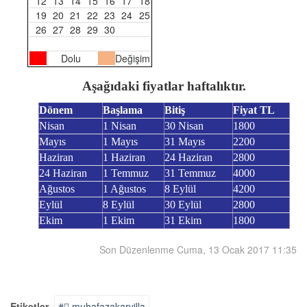
12
13
14
15
16
17
18
19
20
21
22
23
24
25
26
27
28
29
30
Dolu
Değişim
Aşağıdaki fiyatlar haftalıktır.
Dönem
Başlama
Bitiş
Fiyat TL
Nisan
1 Nisan
30 Nisan
1800
Mayıs
1 Mayıs
31 Mayıs
2200
Haziran
1 Haziran
24 Haziran
2800
24 Haziran
1 Temmuz
31 Temmuz
4000
Ağustos
1 Ağustos
8 Eylül
4200
Eylül
8 Eylül
30 Eylül
2800
Ekim
1 Ekim
31 Ekim
1800
Son Düzenlenme Cuma, 13 Ocak 2017 11:35
Etiketler
muhafazakarvilla