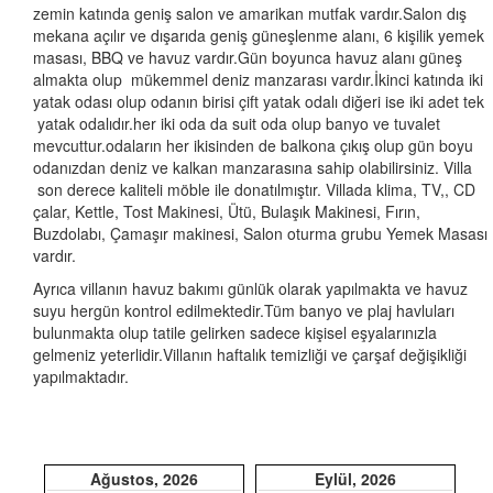
zemin katında geniş salon ve amarikan mutfak vardır.Salon dış
mekana açılır ve dışarıda geniş güneşlenme alanı, 6 kişilik yemek
masası, BBQ ve havuz vardır.Gün boyunca havuz alanı güneş
almakta olup mükemmel deniz manzarası vardır.İkinci katında iki
yatak odası olup odanın birisi çift yatak odalı diğeri ise iki adet tek
yatak odalıdır.her iki oda da suit oda olup banyo ve tuvalet
mevcuttur.odaların her ikisinden de balkona çıkış olup gün boyu
odanızdan deniz ve kalkan manzarasına sahip olabilirsiniz. Villa
son derece kaliteli möble ile donatılmıştır. Villada klima, TV,, CD
çalar, Kettle, Tost Makinesi, Ütü, Bulaşık Makinesi, Fırın,
Buzdolabı, Çamaşır makinesi, Salon oturma grubu Yemek Masası
vardır.
Ayrıca villanın havuz bakımı günlük olarak yapılmakta ve havuz
suyu hergün kontrol edilmektedir.Tüm banyo ve plaj havluları
bulunmakta olup tatile gelirken sadece kişisel eşyalarınızla
gelmeniz yeterlidir.Villanın haftalık temizliği ve çarşaf değişikliği
yapılmaktadır.
Ağustos, 2026
Eylül, 2026